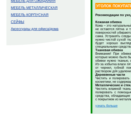
МЕБЕЛЬ ДЛЯ ОЖИДАНИЯ
УГОЛОК ПОКУПАТ
МЕБЕЛЬ МЕТАЛЛИЧЕСКАЯ
МЕБЕЛЬ КОРПУСНАЯ
Рекомендации по ухо
СЕЙФЫ
Кожаная обивка
Кожа – это натуральны
Аксессуары для офиса/дома
не остаются пятна и 
поверхностей убираютс
сама. Устранять следы
нужно чистой сухой тк
будет хорошо выгля
специальными средства
Тканевая обивка
Внимание! При обивк
которые можно было бы
обивки нужно тканью, 
Из-за избытка влаги пя
от чернил, губной по
раствором для удаления
Деревянные части
Чистить и полировать
косметики, не содержа
Металлические и стек
Чистить влажной ткан
полировать с помощью
средства, обладающие 
с покрытием из металл
узнать больше