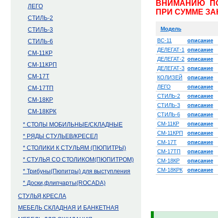
ВНИМАНИЮ ПОК
ЛЕГО
ПРИ СУММЕ ЗАКА
СТИЛЬ-2
Модель
СТИЛЬ-3
BC-11
описание
СТИЛЬ-6
ДЕЛЕГАТ-1
описание
СМ-11КР
ДЕЛЕГАТ-2
описание
СМ-11КРП
ДЕЛЕГАТ-3
описание
СМ-17Т
КОЛИЗЕЙ
описание
ЛЕГО
описание
СМ-17ТП
СТИЛЬ-2
описание
СМ-18КР
СТИЛЬ-3
описание
СМ-18КРК
СТИЛЬ-6
описание
СМ-11КР
описание
* СТОЛЫ МОБИЛЬНЫЕ/СКЛАДНЫЕ
СМ-11КРП
описание
* РЯДЫ СТУЛЬЕВ/КРЕСЕЛ
СМ-17Т
описание
* СТОЛИКИ К СТУЛЬЯМ (ПЮПИТРЫ)
СМ-17ТП
описание
* СТУЛЬЯ СО СТОЛИКОМ(ПЮПИТРОМ)
СМ-18КР
описание
СМ-18КРК
описание
* Трибуны(Пюпитры) для выступления
* Доски,флипчарты(ROCADA)
СТУЛЬЯ,КРЕСЛА
МЕБЕЛЬ СКЛАДНАЯ И БАНКЕТНАЯ