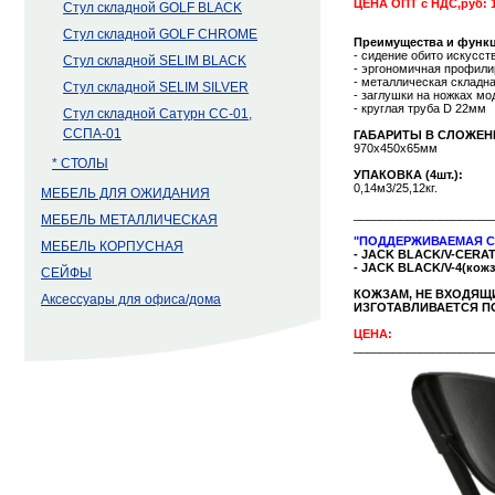
ЦЕНА ОПТ с НДС,руб: 1
Стул складной GOLF BLACK
Стул складной GOLF CHROME
Преимущества и функ
- сидение обито искусст
Стул складной SELIM BLACK
- эргономичная профили
- металлическая складн
Стул складной SELIM SILVER
- заглушки на ножках м
- круглая труба D 22мм
Стул складной Сатурн СС-01,
ССПА-01
ГАБАРИТЫ В СЛОЖЕН
970х450х65мм
* СТОЛЫ
УПАКОВКА (4шт.):
0,14м3/25,12кг.
МЕБЕЛЬ ДЛЯ ОЖИДАНИЯ
_____________________
МЕБЕЛЬ МЕТАЛЛИЧЕСКАЯ
"ПОДДЕРЖИВАЕМАЯ С
МЕБЕЛЬ КОРПУСНАЯ
- JACK BLACK/V-CERAT
- JACK BLACK/V-4(кожз
СЕЙФЫ
КОЖЗАМ, НЕ ВХОДЯЩ
Аксессуары для офиса/дома
ИЗГОТАВЛИВАЕТСЯ ПОД
ЦЕНА:
_____________________