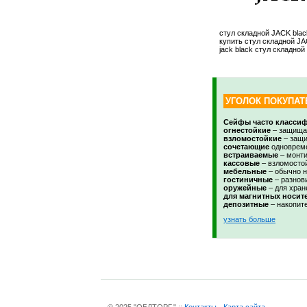
стул складной JACK blac
купить стул складной JA
jack black стул складной
УГОЛОК ПОКУПАТ
Сейфы часто классиф
огнестойкие
– защищаю
взломостойкие
– защи
сочетающие
одновреме
встраиваемые
– монти
кассовые
– взломостой
мебельные
– обычно н
гостиничные
– разнов
оружейные
– для хран
для магнитных носит
депозитные
– накопите
узнать больше
© 2025 "ОБЛТОРГ." ::
Контакты
Карта сайта