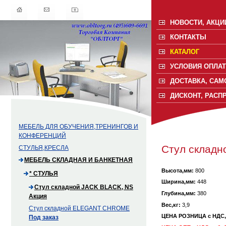
НОВОСТИ, АКЦИ
КОНТАКТЫ
КАТАЛОГ
УСЛОВИЯ ОПЛАТ
ДОСТАВКА, САМ
ДИСКОНТ, РАСП
МЕБЕЛЬ ДЛЯ ОБУЧЕНИЯ,ТРЕНИНГОВ И
КОНФЕРЕНЦИЙ
Стул склад
СТУЛЬЯ,КРЕСЛА
МЕБЕЛЬ СКЛАДНАЯ И БАНКЕТНАЯ
Высота,мм:
800
* СТУЛЬЯ
Ширина,мм:
448
Стул складной JACK BLACK, NS
Глубина,мм:
380
Акция
Вес,кг:
3,9
Стул складной ELEGANT CHROME
ЦЕНА РОЗНИЦА с НДС
Под заказ