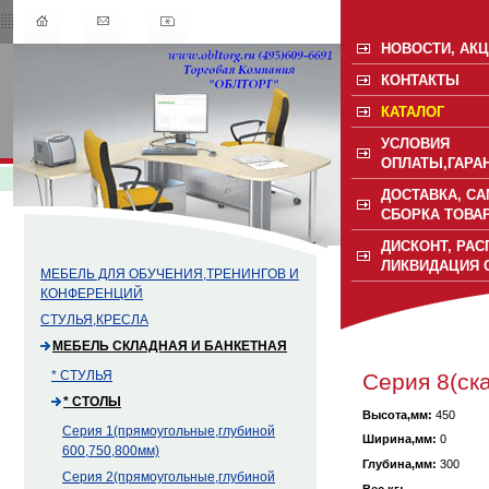
НОВОСТИ, АК
КОНТАКТЫ
КАТАЛОГ
УСЛОВИЯ
ОПЛАТЫ,ГАРА
ДОСТАВКА, С
СБОРКА ТОВА
ДИСКОНТ, РА
ЛИКВИДАЦИЯ 
МЕБЕЛЬ ДЛЯ ОБУЧЕНИЯ,ТРЕНИНГОВ И
КОНФЕРЕНЦИЙ
СТУЛЬЯ,КРЕСЛА
МЕБЕЛЬ СКЛАДНАЯ И БАНКЕТНАЯ
* СТУЛЬЯ
Серия 8(ск
* СТОЛЫ
Высота,мм:
450
Cерия 1(прямоугольные,глубиной
Ширина,мм:
0
600,750,800мм)
Глубина,мм:
300
Серия 2(прямоугольные,глубиной
Вес,кг: