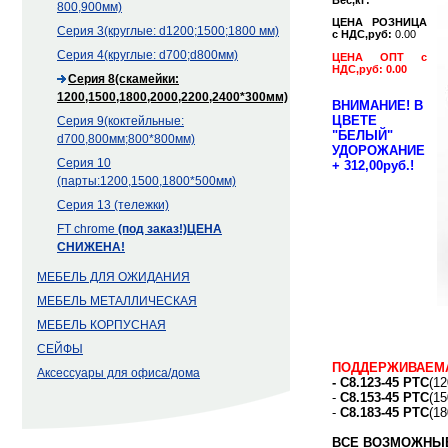
800,900мм)
ЦЕНА РОЗНИЦА
Серия 3(круглые: d1200;1500;1800 мм)
с НДС,руб:
0.00
Серия 4(круглые: d700;d800мм)
ЦЕНА ОПТ с
НДС,руб: 0.00
Серия 8(скамейки:
1200,1500,1800,2000,2200,2400*300мм)
ВНИМАНИЕ! В
ЦВЕТЕ
Серия 9(коктейльные:
"БЕЛЫЙ"
d700,800мм;800*800мм)
УДОРОЖАНИЕ
Серия 10
+ 312,00руб.!
(парты:1200,1500,1800*500мм)
Серия 13 (тележки)
FT chrome
(под заказ!)ЦЕНА
СНИЖЕНА!
МЕБЕЛЬ ДЛЯ ОЖИДАНИЯ
МЕБЕЛЬ МЕТАЛЛИЧЕСКАЯ
МЕБЕЛЬ КОРПУСНАЯ
СЕЙФЫ
ПОДДЕРЖИВАЕМА
Аксессуары для офиса/дома
- С8.123-45 РТС
(12
-
С8.153-45 РТС
(1
-
С8.183-45 РТС
(18
ВСЕ ВОЗМОЖНЫ