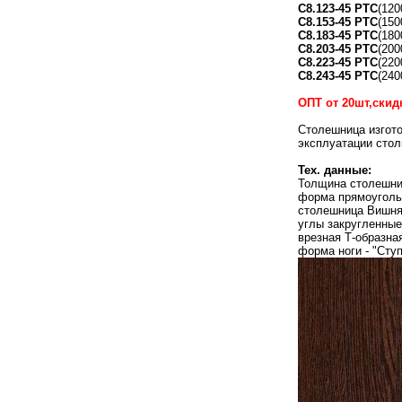
С8.123-45 РТС
(120
С8.153-45 РТС
(150
С8.183-45 РТС
(180
С8.203-45 РТС
(200
С8.223-45 РТС
(220
С8.243-45 РТС
(240
ОПТ от 20шт,скид
Столешница изгото
эксплуатации стол
Тех. данные:
Толщина столешни
форма прямоуголь
столешница Вишня
углы закругленные
врезная Т-образна
форма ноги - "Ступ