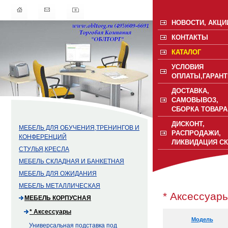
НОВОСТИ, АКЦИ
КОНТАКТЫ
КАТАЛОГ
УСЛОВИЯ
ОПЛАТЫ,ГАРАНТ
ДОСТАВКА,
САМОВЫВОЗ,
СБОРКА ТОВАРА
ДИСКОНТ,
МЕБЕЛЬ ДЛЯ ОБУЧЕНИЯ,ТРЕНИНГОВ И
РАСПРОДАЖИ,
КОНФЕРЕНЦИЙ
ЛИКВИДАЦИЯ С
СТУЛЬЯ,КРЕСЛА
МЕБЕЛЬ СКЛАДНАЯ И БАНКЕТНАЯ
МЕБЕЛЬ ДЛЯ ОЖИДАНИЯ
МЕБЕЛЬ МЕТАЛЛИЧЕСКАЯ
* Аксессуар
МЕБЕЛЬ КОРПУСНАЯ
* Аксессуары
Модель
Универсальная подставка под