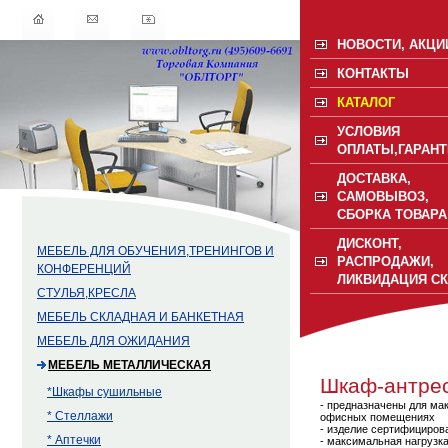
НОВОСТИ, АКЦИ
КОНТАКТЫ
КАТАЛОГ
УСЛОВИЯ
ОПЛАТЫ,ГАРАНТ
ДОСТАВКА,
САМОВЫВОЗ,
СБОРКА ТОВАРА
ДИСКОНТ,
МЕБЕЛЬ ДЛЯ ОБУЧЕНИЯ,ТРЕНИНГОВ И
РАСПРОДАЖИ,
КОНФЕРЕНЦИЙ
ЛИКВИДАЦИЯ С
СТУЛЬЯ,КРЕСЛА
МЕБЕЛЬ СКЛАДНАЯ И БАНКЕТНАЯ
МЕБЕЛЬ ДЛЯ ОЖИДАНИЯ
МЕБЕЛЬ МЕТАЛЛИЧЕСКАЯ
Шкаф-антрес
*Шкафы сушильные
- предназначены для ма
* Стеллажи
офисных помещениях
- изделие сертифициров
* Аптечки
- максимальная нагрузка 