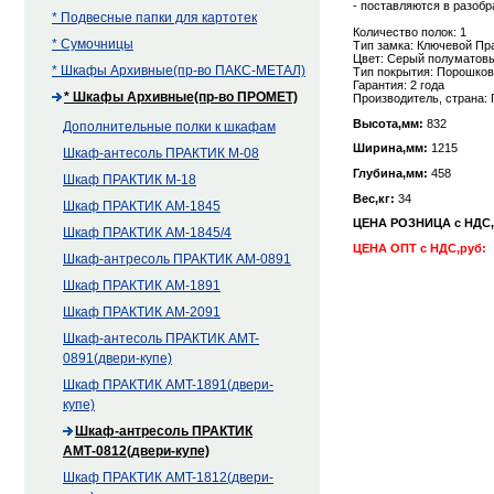
- поставляются в разоб
* Подвесные папки для картотек
Количество полок: 1
* Сумочницы
Тип замка: Ключевой Пр
Цвет: Серый полуматовы
* Шкафы Архивные(пр-во ПАКС-МЕТАЛ)
Тип покрытия: Порошко
Гарантия: 2 года
* Шкафы Архивные(пр-во ПРОМЕТ)
Производитель, страна:
Высота,мм:
832
Дополнительные полки к шкафам
Ширина,мм:
1215
Шкаф-антесоль ПРАКТИК М-08
Глубина,мм:
458
Шкаф ПРАКТИК М-18
Вес,кг:
34
Шкаф ПРАКТИК AM-1845
ЦЕНА РОЗНИЦА с НДС
Шкаф ПРАКТИК AM-1845/4
ЦЕНА ОПТ с НДС,руб:
Шкаф-антресоль ПРАКТИК AM-0891
Шкаф ПРАКТИК AM-1891
Шкаф ПРАКТИК AM-2091
Шкаф-антесоль ПРАКТИК AMT-
0891(двери-купе)
Шкаф ПРАКТИК AMT-1891(двери-
купе)
Шкаф-антресоль ПРАКТИК
АМТ-0812(двери-купе)
Шкаф ПРАКТИК AMT-1812(двери-