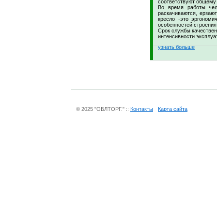
соответствуют общему
Во время работы чел
раскачиваются, ерзаю
кресло -это эргономи
особенностей строения
Срок службы качественн
интенсивности эксплуа
узнать больше
© 2025 "ОБЛТОРГ." ::
Контакты
Карта сайта