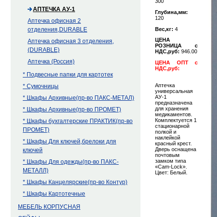
300
АПТЕЧКА АУ-1
Глубина,мм:
120
Аптечка офисная 2
Вес,кг:
4
отделения,DURABLE
ЦЕНА
Аптечка офисная 3 отделения,
РОЗНИЦА с
(DURABLE)
НДС,руб:
946.00
Аптечка (Россия)
ЦЕНА ОПТ с
НДС,руб:
* Подвесные папки для картотек
Аптечка
* Сумочницы
универсальная
АУ-1
* Шкафы Архивные(пр-во ПАКС-МЕТАЛ)
предназначена
для хранения
* Шкафы Архивные(пр-во ПРОМЕТ)
медикаментов.
Комплектуется 1
* Шкафы бухгалтерские ПРАКТИК(пр-во
стационарной
ПРОМЕТ)
полкой и
наклейкой
* Шкафы Для ключей,брелоки для
красный крест.
Дверь оснащена
ключей
почтовым
замком типа
* Шкафы Для одежды(пр-во ПАКС-
«Cam-Lock».
МЕТАЛЛ)
Цвет: Белый.
* Шкафы Канцелярские(пр-во Контур)
* Шкафы Картотечные
МЕБЕЛЬ КОРПУСНАЯ