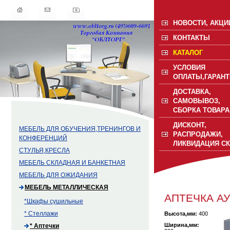
НОВОСТИ, АКЦИ
КОНТАКТЫ
КАТАЛОГ
УСЛОВИЯ
ОПЛАТЫ,ГАРАНТ
ДОСТАВКА,
САМОВЫВОЗ,
СБОРКА ТОВАРА
ДИСКОНТ,
МЕБЕЛЬ ДЛЯ ОБУЧЕНИЯ,ТРЕНИНГОВ И
РАСПРОДАЖИ,
КОНФЕРЕНЦИЙ
ЛИКВИДАЦИЯ С
СТУЛЬЯ,КРЕСЛА
МЕБЕЛЬ СКЛАДНАЯ И БАНКЕТНАЯ
МЕБЕЛЬ ДЛЯ ОЖИДАНИЯ
МЕБЕЛЬ МЕТАЛЛИЧЕСКАЯ
АПТЕЧКА АУ
*Шкафы сушильные
* Стеллажи
Высота,мм:
400
Ширина,мм:
* Аптечки