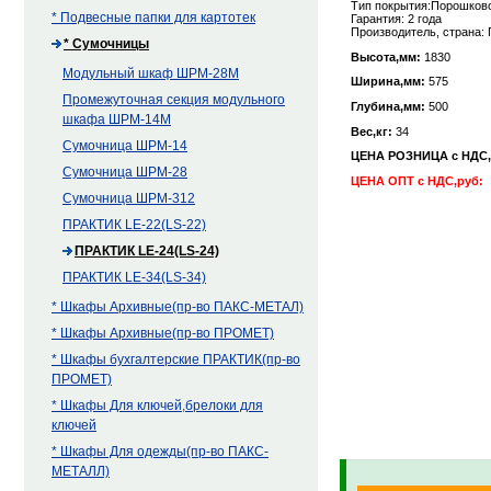
Тип покрытия:Порошково
* Подвесные папки для картотек
Гарантия: 2 года
Производитель, страна:
* Сумочницы
Высота,мм:
1830
Модульный шкаф ШРМ-28М
Ширина,мм:
575
Промежуточная секция модульного
Глубина,мм:
500
шкафа ШРМ-14М
Вес,кг:
34
Сумочница ШРМ-14
ЦЕНА РОЗНИЦА с НДС
Сумочница ШРМ-28
ЦЕНА ОПТ с НДС,руб:
Сумочница ШРМ-312
ПРАКТИК LE-22(LS-22)
ПРАКТИК LE-24(LS-24)
ПРАКТИК LE-34(LS-34)
* Шкафы Архивные(пр-во ПАКС-МЕТАЛ)
* Шкафы Архивные(пр-во ПРОМЕТ)
* Шкафы бухгалтерские ПРАКТИК(пр-во
ПРОМЕТ)
* Шкафы Для ключей,брелоки для
ключей
* Шкафы Для одежды(пр-во ПАКС-
МЕТАЛЛ)