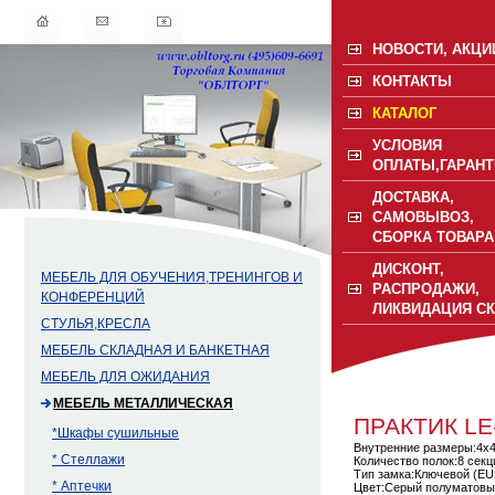
НОВОСТИ, АКЦИ
КОНТАКТЫ
КАТАЛОГ
УСЛОВИЯ
ОПЛАТЫ,ГАРАНТ
ДОСТАВКА,
САМОВЫВОЗ,
СБОРКА ТОВАРА
ДИСКОНТ,
МЕБЕЛЬ ДЛЯ ОБУЧЕНИЯ,ТРЕНИНГОВ И
РАСПРОДАЖИ,
КОНФЕРЕНЦИЙ
ЛИКВИДАЦИЯ С
СТУЛЬЯ,КРЕСЛА
МЕБЕЛЬ СКЛАДНАЯ И БАНКЕТНАЯ
МЕБЕЛЬ ДЛЯ ОЖИДАНИЯ
МЕБЕЛЬ МЕТАЛЛИЧЕСКАЯ
ПРАКТИК LE-
*Шкафы сушильные
Внутренние размеры:4x
* Стеллажи
Количество полок:8 секц
Тип замка:Ключевой (E
* Аптечки
Цвет:Серый полуматовы