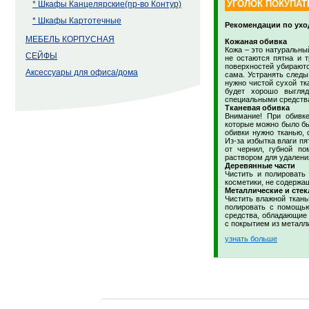
УГОЛОК ПОКУПАТ
* Шкафы Канцелярские(пр-во Контур)
* Шкафы Картотечные
Рекомендации по ухо
МЕБЕЛЬ КОРПУСНАЯ
Кожаная обивка
Кожа – это натуральны
СЕЙФЫ
не остаются пятна и 
поверхностей убираютс
Аксессуары для офиса/дома
сама. Устранять следы
нужно чистой сухой тк
будет хорошо выгля
специальными средства
Тканевая обивка
Внимание! При обивк
которые можно было бы
обивки нужно тканью, 
Из-за избытка влаги пя
от чернил, губной по
раствором для удаления
Деревянные части
Чистить и полировать
косметики, не содержа
Металлические и стек
Чистить влажной ткан
полировать с помощью
средства, обладающие 
с покрытием из металл
узнать больше