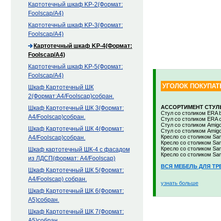
Картотечный шкаф KP-2(Формат:
Foolscap/А4)
Картотечный шкаф KP-3(Формат:
Foolscap/А4)
Картотечный шкаф KP-4(Формат:
Foolscap/А4)
Картотечный шкаф KP-5(Формат:
Foolscap/А4)
УГОЛОК ПОКУПАТ
Шкаф Картотечный ШК
2(Формат:A4/Foolscap)собран.
АССОРТИМЕНТ СТУЛЬ
Шкаф Картотечный ШК 3(Формат:
Стул со столиком ERA b
А4/Foolscap)собран.
Стул со столиком ERA 
Стул со столиком Amigo
Шкаф Картотечный ШК 4(Формат:
Стул со столиком Amigo
Кресло со столиком Sam
A4/Foolscap)собран.
Кресло со столиком Sam
Кресло со столиком Sa
Шкаф картотечный ШК-4 с фасадом
Кресло со столиком S
из ЛДСП(формат: А4/Foolscap)
ВСЯ МЕБЕЛЬ ДЛЯ ТР
Шкаф Картотечный ШК 5(Формат:
А4/Foolscap) собран.
узнать больше
Шкаф Картотечный ШК 6(Формат:
А5)собран.
Шкаф Картотечный ШК 7(Формат:
A5)собран.