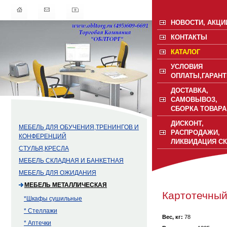
НОВОСТИ, АКЦИ
КОНТАКТЫ
КАТАЛОГ
УСЛОВИЯ
ОПЛАТЫ,ГАРАНТ
ДОСТАВКА,
САМОВЫВОЗ,
СБОРКА ТОВАРА
ДИСКОНТ,
МЕБЕЛЬ ДЛЯ ОБУЧЕНИЯ,ТРЕНИНГОВ И
РАСПРОДАЖИ,
КОНФЕРЕНЦИЙ
ЛИКВИДАЦИЯ С
СТУЛЬЯ,КРЕСЛА
МЕБЕЛЬ СКЛАДНАЯ И БАНКЕТНАЯ
МЕБЕЛЬ ДЛЯ ОЖИДАНИЯ
МЕБЕЛЬ МЕТАЛЛИЧЕСКАЯ
Картотечный
*Шкафы сушильные
* Стеллажи
Вес, кг:
78
* Аптечки