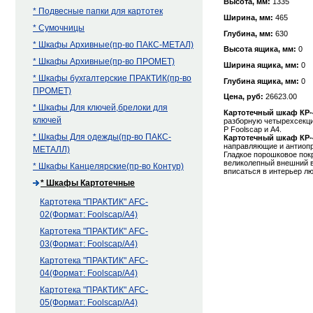
Высота, мм:
1335
* Подвесные папки для картотек
Ширина, мм:
465
* Сумочницы
Глубина, мм:
630
* Шкафы Архивные(пр-во ПАКС-МЕТАЛ)
Высота ящика, мм:
0
* Шкафы Архивные(пр-во ПРОМЕТ)
Ширина ящика, мм:
0
* Шкафы бухгалтерские ПРАКТИК(пр-во
Глубина ящика, мм:
0
ПРОМЕТ)
Цена, руб:
26623.00
* Шкафы Для ключей,брелоки для
Картотечный шкаф КР-
ключей
разборную четырехсекци
P Foolscap и А4.
* Шкафы Для одежды(пр-во ПАКС-
Картотечный шкаф КР-
направляющие и антиоп
МЕТАЛЛ)
Гладкое порошковое пок
великолепный внешний в
* Шкафы Канцелярские(пр-во Контур)
вписаться в интерьер л
* Шкафы Картотечные
Картотека "ПРАКТИК" AFC-
02(Формат: Foolscap/А4)
Картотека "ПРАКТИК" AFC-
03(Формат: Foolscap/А4)
Картотека "ПРАКТИК" AFC-
04(Формат: Foolscap/А4)
Картотека "ПРАКТИК" AFC-
05(Формат: Foolscap/А4)