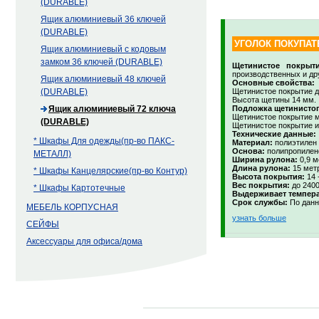
(DURABLE)
Ящик алюминиевый 36 ключей
(DURABLE)
УГОЛОК ПОКУПАТ
Ящик алюминиевый с кодовым
замком 36 ключей (DURABLE)
Щетинистое покрыти
производственных и д
Ящик алюминиевый 48 ключей
Основные свойства:
Щетинистое покрытие д
(DURABLE)
Высота щетины 14 мм.
Подложка щетинистог
Ящик алюминиевый 72 ключа
Щетинистое покрытие м
(DURABLE)
Щетинистое покрытие и
Технические данные:
* Шкафы Для одежды(пр-во ПАКС-
Материал:
полиэтилен 
Основа:
полипропилено
МЕТАЛЛ)
Ширина рулона:
0,9 м
Длина рулона:
15 мет
* Шкафы Канцелярские(пр-во Контур)
Высота покрытия:
14 
Вес покрытия:
до 2400
* Шкафы Картотечные
Выдерживает темпера
Срок службы:
По данн
МЕБЕЛЬ КОРПУСНАЯ
узнать больше
СЕЙФЫ
Аксессуары для офиса/дома