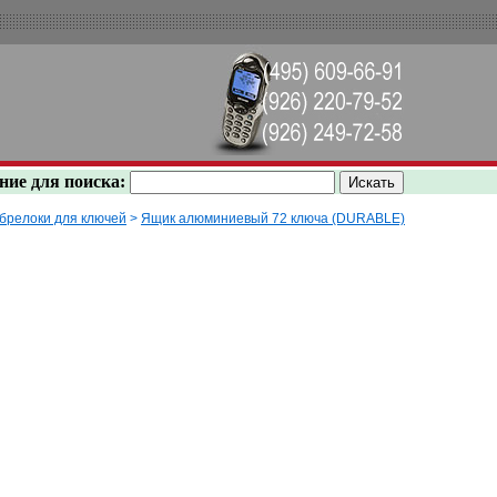
ние для поиска:
брелоки для ключей
>
Ящик алюминиевый 72 ключа (DURABLE)