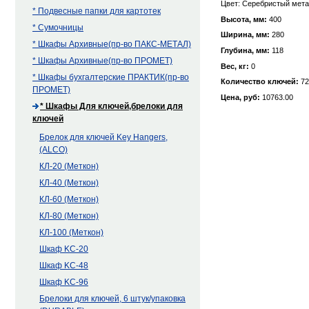
Цвет: Серебристый мета
* Подвесные папки для картотек
Высота, мм:
400
* Сумочницы
Ширина, мм:
280
* Шкафы Архивные(пр-во ПАКС-МЕТАЛ)
Глубина, мм:
118
* Шкафы Архивные(пр-во ПРОМЕТ)
Вес, кг:
0
* Шкафы бухгалтерские ПРАКТИК(пр-во
Количество ключей:
72
ПРОМЕТ)
Цена, руб:
10763.00
* Шкафы Для ключей,брелоки для
ключей
Брелок для ключей Key Hangers,
(ALCO)
КЛ-20 (Меткон)
КЛ-40 (Меткон)
КЛ-60 (Меткон)
КЛ-80 (Меткон)
КЛ-100 (Меткон)
Шкаф KC-20
Шкаф KC-48
Шкаф KC-96
Брелоки для ключей, 6 штук/упаковка