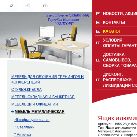
НОВОСТИ, АКЦИ
КОНТАКТЫ
КАТАЛОГ
УСЛОВИЯ
ОПЛАТЫ,ГАРАНТ
ДОСТАВКА,
САМОВЫВОЗ,
СБОРКА ТОВАРА
ДИСКОНТ,
МЕБЕЛЬ ДЛЯ ОБУЧЕНИЯ,ТРЕНИНГОВ И
РАСПРОДАЖИ,
КОНФЕРЕНЦИЙ
ЛИКВИДАЦИЯ С
СТУЛЬЯ,КРЕСЛА
МЕБЕЛЬ СКЛАДНАЯ И БАНКЕТНАЯ
МЕБЕЛЬ ДЛЯ ОЖИДАНИЯ
МЕБЕЛЬ МЕТАЛЛИЧЕСКАЯ
Ящик алюми
*Шкафы сушильные
Артикул : -1955-23(id 82
* Стеллажи
Тип: Ящик для хранения
Материал: Алюминий
* Аптечки
Особенности: Универсаль