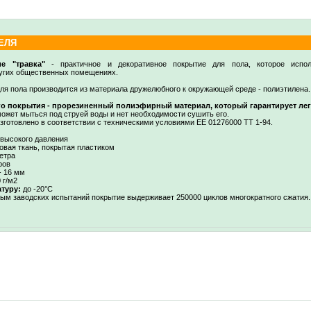
ЕЛЯ
е "травка"
- практичное и декоративное покрытие для пола, которое испол
ругих общественных помещениях.
ля пола производится из материала дружелюбного к окружающей среде - полиэтилена.
о покрытия - прорезиненный полиэфирный материал, который гарантирует легк
ожет мыться под струей воды и нет необходимости сушить его.
зготовлено в соответствии с техническими условиями ЕЕ 01276000 ТТ 1-94.
высокого давления
вая ткань, покрытая пластиком
етра
ров
- 16 мм
 г/м2
туру:
до -20°С
ым заводских испытаний покрытие выдерживает 250000 циклов многократного сжатия.