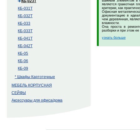
Важным элементом в с
КБ-023Т
является грамотная пл
критерии, как практичн
КБ-031Т
Офисная металлическая
документацию в идеал
КБ-032Т
чем деревянная, являет
влажности.
КБ-033
Она проста в ремонт
разборки и при этом ее
КБ-033Т
узнать больше
КБ-041Т
КБ-042Т
КБ-05
КБ-06
КБ-09
* Шкафы Картотечные
МЕБЕЛЬ КОРПУСНАЯ
СЕЙФЫ
Аксессуары для офиса/дома