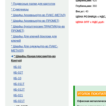
Ширина,мм:
420
* Подвесные папки для картотек
Глубина,мм:
360
* Сумочницы
Вес,кг:
40
* Шкафы Архивные(пр-во ПАКС-МЕТАЛ)
ЦЕНА РОЗНИЦА с НДС
* Шкафы Архивные(пр-во ПРОМЕТ)
ЦЕНА ОПТ с НДС,руб:
* Шкафы бухгалтерские ПРАКТИК(пр-во
ПРОМЕТ)
* Шкафы Для ключей,брелоки для
ключей
* Шкафы Для одежды(пр-во ПАКС-
МЕТАЛЛ)
* Шкафы Канцелярские(пр-во
Контур)
КБ-02
КБ-02Т
КБ-10
КБ-011Т
КБ-012Т
УГОЛОК ПОКУПАТ
КБ-021
КБ-021Т
Офисная металлическ