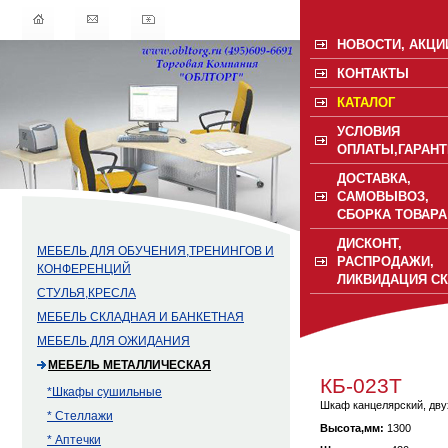
НОВОСТИ, АКЦИ
КОНТАКТЫ
КАТАЛОГ
УСЛОВИЯ
ОПЛАТЫ,ГАРАНТ
ДОСТАВКА,
САМОВЫВОЗ,
СБОРКА ТОВАРА
ДИСКОНТ,
МЕБЕЛЬ ДЛЯ ОБУЧЕНИЯ,ТРЕНИНГОВ И
РАСПРОДАЖИ,
КОНФЕРЕНЦИЙ
ЛИКВИДАЦИЯ С
СТУЛЬЯ,КРЕСЛА
МЕБЕЛЬ СКЛАДНАЯ И БАНКЕТНАЯ
МЕБЕЛЬ ДЛЯ ОЖИДАНИЯ
МЕБЕЛЬ МЕТАЛЛИЧЕСКАЯ
КБ-023Т
*Шкафы сушильные
Шкаф канцелярский, двух
* Стеллажи
Высота,мм:
1300
* Аптечки