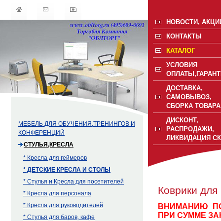
НОВОСТИ, АКЦИ
КОНТАКТЫ
КАТАЛОГ
УСЛОВИЯ
ОПЛАТЫ,ГАРАНТ
ДОСТАВКА,
САМОВЫВОЗ,
СБОРКА ТОВАРА
ДИСКОНТ,
МЕБЕЛЬ ДЛЯ ОБУЧЕНИЯ,ТРЕНИНГОВ И
РАСПРОДАЖИ,
КОНФЕРЕНЦИЙ
ЛИКВИДАЦИЯ С
СТУЛЬЯ,КРЕСЛА
* Кресла для геймеров
* ДЕТСКИЕ КРЕСЛА И СТОЛЫ
* Стулья и Кресла для посетителей
Коврики для
* Кресла для персонала
* Кресла для руководителей
ВНИМАНИЮ ПОК
ПРИ СУММЕ ЗАКА
* Стулья для баров, кафе