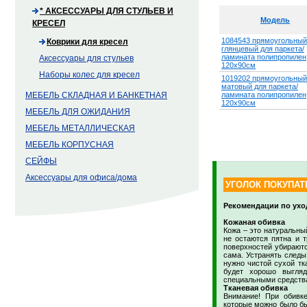
*
АКСЕССУАРЫ ДЛЯ СТУЛЬЕВ И
Модель
КРЕСЕЛ
1084543 прямоугольный
Коврики для кресел
глянцевый для паркета/
ламината полипропилен
Аксессуары для стульев
120х90см
Наборы колес для кресел
1019202 прямоугольный
матовый для паркета/
МЕБЕЛЬ СКЛАДНАЯ И БАНКЕТНАЯ
ламината полипропилен
120х90см
МЕБЕЛЬ ДЛЯ ОЖИДАНИЯ
МЕБЕЛЬ МЕТАЛЛИЧЕСКАЯ
МЕБЕЛЬ КОРПУСНАЯ
СЕЙФЫ
Аксессуары для офиса/дома
УГОЛОК ПОКУПАТ
Рекомендации по ухо
Кожаная обивка
Кожа – это натуральны
не остаются пятна и 
поверхностей убираютс
сама. Устранять следы
нужно чистой сухой тк
будет хорошо выгля
специальными средства
Тканевая обивка
Внимание! При обивк
которые можно было бы