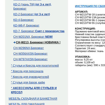
KD-2 (ткань TW)
(от 3-х лет)
,
ИНСТРУКЦИЯ ПО СБОР
Бюрократ
АРТИКУЛ:
KD-2,Бюрократ
(от 3-х лет)
CH-W213/TW-18 (салато
CH-W213/TW-13A (розов
KD-4,Бюрократ
CH-W213/TW-96-1 (оранж
CH-W213/TW-55 (голубой
KD-W6-F, Бюрократ
КОНСТРУКЦИЯ:
KD-7, Бюрократ
Снят с производства
Пружинно-винтовой меха
Нижний пластик сиденья
CH-W201NX, Бюрократ
NEW!
Крестовина белый пласт
Регулировка высоты (га
CH-W213, Бюрократ
НОВИНКА !
Ограничение по весу: 12
Соответствует стандарту
CH-W296NX,Бюрократ
Гарантия: 24 мес.
Материал обивки: ткань
CH-W356AXSN,Бюрократ
УПАКОВКА:
CH-W797AXSN,Бюрократ
масса: 9,25 кгг
объем: 0,109 м3
габариты (мм): 590 x 315
* Стулья и Кресла для посетителей
* Кресла для персонала
* Кресла для руководителей
* Стулья для баров, кафе
*
АКСЕССУАРЫ ДЛЯ СТУЛЬЕВ И
КРЕСЕЛ
МЕБЕЛЬ СКЛАДНАЯ И БАНКЕТНАЯ
МЕБЕЛЬ ДЛЯ ОЖИДАНИЯ