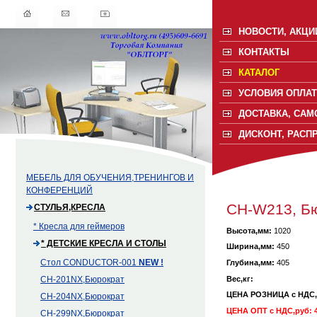
НОВОСТИ, АКЦИ
КОНТАКТЫ
КАТАЛОГ
УСЛОВИЯ ОПЛАТ
ДОСТАВКА, САМ
ДИСКОНТ, РАСП
МЕБЕЛЬ ДЛЯ ОБУЧЕНИЯ,ТРЕНИНГОВ И
КОНФЕРЕНЦИЙ
CH-W213, Б
СТУЛЬЯ,КРЕСЛА
* Кресла для геймеров
Высота,мм:
1020
* ДЕТСКИЕ КРЕСЛА И СТОЛЫ
Ширина,мм:
450
Стол CONDUCTOR-001
NEW !
Глубина,мм:
405
Вес,кг:
CH-201NX,Бюрократ
ЦЕНА РОЗНИЦА с НДС
CH-204NX,Бюрократ
ЦЕНА ОПТ с НДС,руб: 4
CH-299NX,Бюрократ