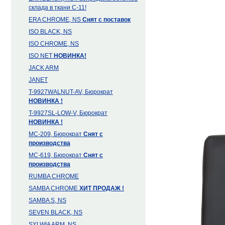
склада в ткани С-11!
ERA CHROME, NS
Снят с поставок
ISO BLACK, NS
ISO CHROME, NS
ISO NET
НОВИНКА!
JACK ARM
JANET
T-9927WALNUT-AV, Бюрократ
НОВИНКА !
T-9927SL-LOW-V, Бюрократ
НОВИНКА !
MC-209, Бюрократ
Снят с
производства
MC-619, Бюрократ
Снят с
производства
RUMBA CHROME
SAMBA CHROME
ХИТ ПРОДАЖ !
SAMBA S, NS
SEVEN BLACK, NS
SYLWIA ARM, NS