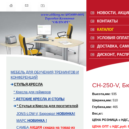
НОВОСТИ, АКЦИ
КОНТАКТЫ
КАТАЛОГ
УСЛОВИЯ ОПЛАТ
ДОСТАВКА, САМ
ДИСКОНТ, РАСП
МЕБЕЛЬ ДЛЯ ОБУЧЕНИЯ,ТРЕНИНГОВ И
КОНФЕРЕНЦИЙ
CH-250-V, Б
СТУЛЬЯ,КРЕСЛА
* Кресла для геймеров
Высота,мм:
935
* ДЕТСКИЕ КРЕСЛА И СТОЛЫ
Ширина,мм:
510
* Стулья и Кресла для посетителей
Глубина,мм:
465
Вес,кг:
JONS-LOW-V, Бюрократ
НОВИНКА!
ЦЕНА РОЗНИЦА с НДС
МАРС
НОВИНКА !
ЦЕНА ОПТ с НДС,руб: 8
САМБА
АКЦИЯ
скидка на товар из