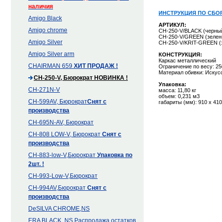
наличия
ИНСТРУКЦИЯ ПО СБОР
Amigo Black
АРТИКУЛ:
Amigo chrome
CH-250-V/BLACK (черный
CH-250-V/GREEN (зелен
Amigo Silver
CH-250-V/KRIT-GREEN (з
Amigo Silver arm
КОНСТРУКЦИЯ:
Каркас металлический
CHAIRMAN 659
ХИТ ПРОДАЖ !
Ограничение по весу: 25
Материал обивки: Искус
CH-250-V, Бюрократ
НОВИНКА !
Упаковка:
CH-271N-V
масса: 11,80 кг
объем: 0,231 м3
CH-599AV, Бюрократ
Снят с
габариты (мм): 910 х 410
производства
CH-695N-AV, Бюрократ
CH-808 LOW-V, Бюрократ
Снят с
производства
CH-883-low-V,Бюрократ
Упаковка по
2шт. !
CH-993-Low-V,Бюрократ
CH-994AV,Бюрократ
Снят с
производства
DeSILVA CHROME,NS
ERA BLACK, NS Распродажа остатков