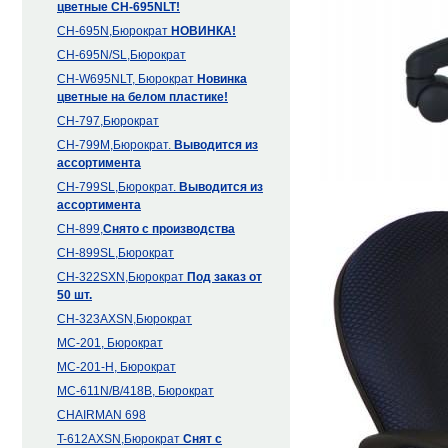
цветные CH-695NLT!
CH-695N,Бюрократ
НОВИНКА!
CH-695N/SL,Бюрократ
CH-W695NLT, Бюрократ
Новинка
цветные на белом пластике!
CH-797,Бюрократ
CH-799M,Бюрократ.
Выводится из
ассортимента
CH-799SL,Бюрократ.
Выводится из
ассортимента
CH-899,
Снято с производства
CH-899SL,Бюрократ
CH-322SXN,Бюрократ
Под заказ от
50 шт.
CH-323AXSN,Бюрократ
MC-201, Бюрократ
MC-201-H, Бюрократ
MC-611N/B/418B, Бюрократ
CHAIRMAN 698
T-612AXSN,Бюрократ
Снят с