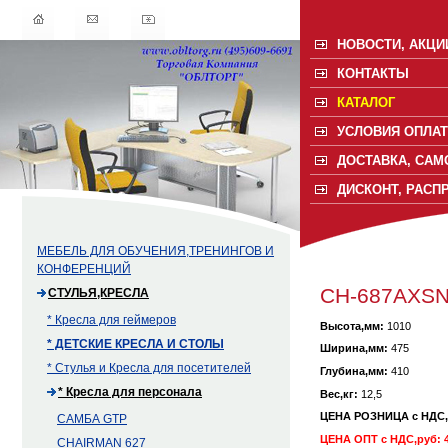
НОВОСТИ, АКЦИ
КОНТАКТЫ
КАТАЛОГ
УСЛОВИЯ ОПЛАТ
ДОСТАВКА, САМ
ДИСКОНТ, РАСП
МЕБЕЛЬ ДЛЯ ОБУЧЕНИЯ,ТРЕНИНГОВ И
КОНФЕРЕНЦИЙ
CH-687AXSN
СТУЛЬЯ,КРЕСЛА
* Кресла для геймеров
Высота,мм:
1010
* ДЕТСКИЕ КРЕСЛА И СТОЛЫ
Ширина,мм:
475
* Стулья и Кресла для посетителей
Глубина,мм:
410
* Кресла для персонала
Вес,кг:
12,5
ЦЕНА РОЗНИЦА с НДС
САМБА GTP
ЦЕНА ОПТ с НДС,руб: 4
CHAIRMAN 627