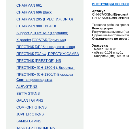
ИНСТРУКЦИЯ ПО СБОР
CHAIRMAN 661
Артикул:
CHAIRMAN 696 Black
CH-687AXSN/#B(черный п
CH-687AXSN/#Blue(черны
CHAIRMAN 205 (ПРЕСТИЖ ЭРГО)
Тканевое рабочее кресл
CHAIRMAN 9801 BLACK
Конструкция:
Регулировка высоты (га
Support P, TOPSTAR (Германия)
Пружинно-винтовой меха
Ограничение по весу:
1
X-pander,TOPSTAR(Германия)
Упаковка:
ПРЕСТИЖ Б/П( без подлокотников)
- масса 14,00 кг;
- объем 0,109 м.куб.;
ПРЕСТИЖ ГОЛЬФ, ПРЕСТИЖ САМБА
- габариты (мм): 590 x 3
ПРЕСТИЖ (PRESTIGE), NS
ПРЕСТИЖ+ (CH-1300N ), Бюрократ
ПРЕСТИЖ+ (CH-1300/Т),Бюрократ
Снят с производства
ALFA GTP,NS
BETTA GTP,NS
GALANT GTP,NS
COMFORT GTP,NS
JUPITER GTP,NS
SAMBA GTP,NS
TASK GTP CHROME,NS