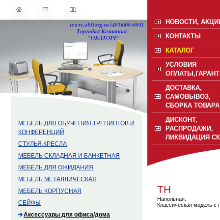
НОВОСТИ, АКЦИ
КОНТАКТЫ
КАТАЛОГ
УСЛОВИЯ
ОПЛАТЫ,ГАРАНТ
ДОСТАВКА,
САМОВЫВОЗ,
СБОРКА ТОВАРА
ДИСКОНТ,
МЕБЕЛЬ ДЛЯ ОБУЧЕНИЯ,ТРЕНИНГОВ И
РАСПРОДАЖИ,
КОНФЕРЕНЦИЙ
ЛИКВИДАЦИЯ С
СТУЛЬЯ,КРЕСЛА
МЕБЕЛЬ СКЛАДНАЯ И БАНКЕТНАЯ
МЕБЕЛЬ ДЛЯ ОЖИДАНИЯ
МЕБЕЛЬ МЕТАЛЛИЧЕСКАЯ
ТН
МЕБЕЛЬ КОРПУСНАЯ
Напольная.
СЕЙФЫ
Классическая модель с
Аксессуары для офиса/дома