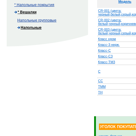
Модель
* Напольные покрытия
CR-001 (цвета:
* Вешалки
черный,белый,серый,ко
Напольные групповые
CR-002 (цвета:
белый,черный,коричнев
Напольные
CR-003 (цвета:
белый,черный,серый,ко
Класс хром
Класс-3 нерж.
Класс-С
Класс-С3
Класс-ТМ3
С
СС
ТММ
ТН
УГОЛОК ПОКУПАТ
узнать больше