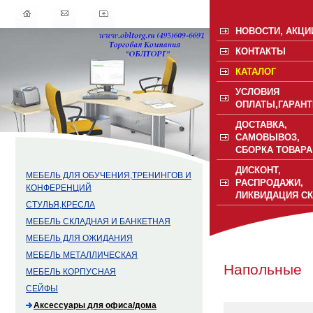
НОВОСТИ, АКЦИ
КОНТАКТЫ
КАТАЛОГ
УСЛОВИЯ
ОПЛАТЫ,ГАРАНТ
ДОСТАВКА,
САМОВЫВОЗ,
СБОРКА ТОВАРА
ДИСКОНТ,
МЕБЕЛЬ ДЛЯ ОБУЧЕНИЯ,ТРЕНИНГОВ И
РАСПРОДАЖИ,
КОНФЕРЕНЦИЙ
ЛИКВИДАЦИЯ С
СТУЛЬЯ,КРЕСЛА
МЕБЕЛЬ СКЛАДНАЯ И БАНКЕТНАЯ
МЕБЕЛЬ ДЛЯ ОЖИДАНИЯ
МЕБЕЛЬ МЕТАЛЛИЧЕСКАЯ
Напольные
МЕБЕЛЬ КОРПУСНАЯ
СЕЙФЫ
Аксессуары для офиса/дома