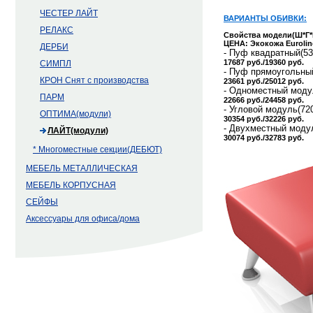
ЧЕСТЕР ЛАЙТ
ВАРИАНТЫ ОБИВКИ:
РЕЛАКС
Cвойства модели(Ш*Г*
ЦЕНА: Экокожа Euroline
ДЕРБИ
- Пуф квадратный(53
17687 руб./19360 руб.
СИМПЛ
- Пуф прямоугольны
КРОН Снят с производства
23661 руб./25012 руб.
- Одноместный моду
ПАРМ
22666 руб./24458 руб.
- Угловой модуль(72
ОПТИМА(модули)
30354 руб./32226 руб.
- Двухместный моду
ЛАЙТ(модули)
30074 руб./32783 руб.
* Многоместные секции(ДЕБЮТ)
МЕБЕЛЬ МЕТАЛЛИЧЕСКАЯ
МЕБЕЛЬ КОРПУСНАЯ
СЕЙФЫ
Аксессуары для офиса/дома