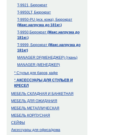
T-9921, Бюрократ
T-9950LT, Бюрократ
T-9950-PU (иск. кожа), Бюрократ
(Макс.нагрузка до 181кг.)
T-9950,Бюрократ
(Макс.нагрузка до
181кг.)
T-9999, Бюрократ
(Макс.нагрузка до
181кг)
MANAGER DF(МЕНЕДЖЕР) (ткань)
MANAGER (МЕНЕДЖЕР)
* Стулья для баров, кафе
*
АКСЕССУАРЫ ДЛЯ СТУЛЬЕВ И
КРЕСЕЛ
МЕБЕЛЬ СКЛАДНАЯ И БАНКЕТНАЯ
МЕБЕЛЬ ДЛЯ ОЖИДАНИЯ
МЕБЕЛЬ МЕТАЛЛИЧЕСКАЯ
МЕБЕЛЬ КОРПУСНАЯ
СЕЙФЫ
Аксессуары для офиса/дома