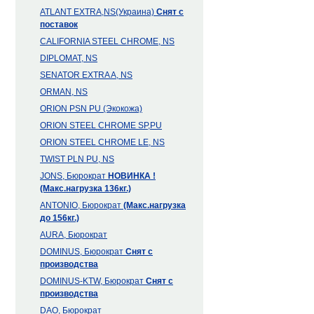
ATLANT EXTRA,NS(Украина)
Снят с
поставок
CALIFORNIA STEEL CHROME, NS
DIPLOMAT, NS
SENATOR EXTRA A, NS
ORMAN, NS
ORION PSN PU (Экокожа)
ORION STEEL CHROME SP,PU
ORION STEEL CHROME LE, NS
TWIST PLN PU, NS
JONS, Бюрократ
НОВИНКА !
(Макс.нагрузка 136кг.)
ANTONIO, Бюрократ
(Макс.нагрузка
до 156кг.)
AURA, Бюрократ
DOMINUS, Бюрократ
Снят с
производства
DOMINUS-KTW, Бюрократ
Снят с
производства
DAO, Бюрократ