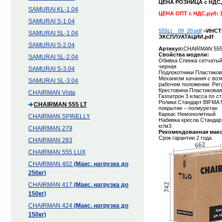
ЦЕНА РОЗНИЦА с НДС
SAMURAI KL-1.04
ЦЕНА ОПТ с НДС,руб: 1
SAMURAI S-1.04
555Lt__09_20.pdf
>
ИНСТ
SAMURAI SL-1.04
ЭКСПЛУАТАЦИИ.pdf
SAMURAI S-2.04
Артикул:
CHAIRMAN 555 
Cвойства модели:
SAMURAI SL-2.04
Обивка Спинка сетчатый 
черная
SAMURAI S-3.04
Подлокотники Пластико
Механизм качания с воз
SAMURAI SL-3.04
рабочем положении. Рег
Крестовина Пластиковая
CHAIRMAN Vista
Газпатрон 3 класса по с
Ролики Стандарт BIFMA 
CHAIRMAN 555 LT
покрытие – полиуретан
Каркас Немонолитный
CHAIRMAN SPINELLY
Набивка кресла Стандар
кг/м3
CHAIRMAN 279
Рекомендованная макси
Срок гарантии 2 года
CHAIRMAN 283
CHAIRMAN 555 LUX
CHAIRMAN 402
(Макс. нагрузка до
250кг)
CHAIRMAN 417
(Макс. нагрузка до
150кг)
CHAIRMAN 424
(Макс. нагрузка до
150кг)