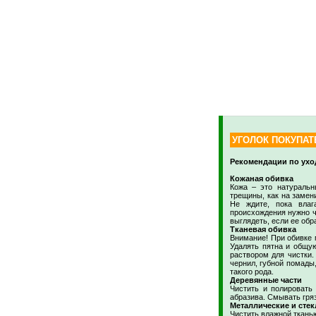
УГОЛОК ПОКУПАТ
Рекомендации по ухо
Кожаная обивка
Кожа – это натуральн
трещины, как на замен
Не ждите, пока влаг
происхождения нужно ч
выглядеть, если ее обр
Тканевая обивка
Внимание! При обивке 
Удалять пятна и общую
раствором для чистки.
чернил, губной помады
такого рода.
Деревянные части
Чистить и полировать
абразива. Смывать гря
Металлические и стек
Чистить влажной ткань