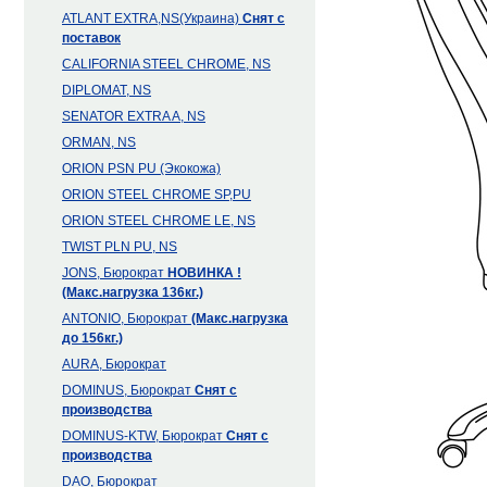
ATLANT EXTRA,NS(Украина)
Снят с
поставок
CALIFORNIA STEEL CHROME, NS
DIPLOMAT, NS
SENATOR EXTRA A, NS
ORMAN, NS
ORION PSN PU (Экокожа)
ORION STEEL CHROME SP,PU
ORION STEEL CHROME LE, NS
TWIST PLN PU, NS
JONS, Бюрократ
НОВИНКА !
(Макс.нагрузка 136кг.)
ANTONIO, Бюрократ
(Макс.нагрузка
до 156кг.)
AURA, Бюрократ
DOMINUS, Бюрократ
Снят с
производства
DOMINUS-KTW, Бюрократ
Снят с
производства
DAO, Бюрократ