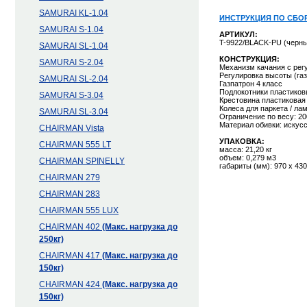
SAMURAI KL-1.04
ИНСТРУКЦИЯ ПО СБОР
SAMURAI S-1.04
АРТИКУЛ:
T-9922/BLACK-PU (черны
SAMURAI SL-1.04
КОНСТРУКЦИЯ:
SAMURAI S-2.04
Механизм качания с рег
Регулировка высоты (га
SAMURAI SL-2.04
Газпатрон 4 класс
Подлокотники пластиков
SAMURAI S-3.04
Крестовина пластиковая
Колеса для паркета / ла
SAMURAI SL-3.04
Ограничение по весу: 20
Материал обивки: искус
CHAIRMAN Vista
УПАКОВКА:
CHAIRMAN 555 LT
масса: 21,20 кг
объем: 0,279 м3
CHAIRMAN SPINELLY
габариты (мм): 970 х 430
CHAIRMAN 279
CHAIRMAN 283
CHAIRMAN 555 LUX
CHAIRMAN 402
(Макс. нагрузка до
250кг)
CHAIRMAN 417
(Макс. нагрузка до
150кг)
CHAIRMAN 424
(Макс. нагрузка до
150кг)