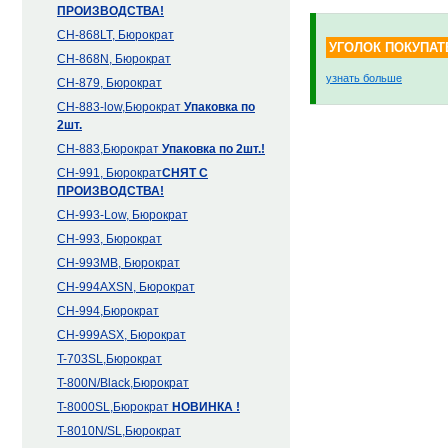
ПРОИЗВОДСТВА!
CH-868LT, Бюрократ
УГОЛОК ПОКУПАТ
CH-868N, Бюрократ
узнать больше
CH-879, Бюрократ
CH-883-low,Бюрократ
Упаковка по
2шт.
CH-883,Бюрократ
Упаковка по 2шт.!
CH-991, Бюрократ
СНЯТ С
ПРОИЗВОДСТВА!
CH-993-Low, Бюрократ
CH-993, Бюрократ
CH-993MB, Бюрократ
CH-994AXSN, Бюрократ
CH-994,Бюрократ
CH-999ASX, Бюрократ
T-703SL,Бюрократ
T-800N/Black,Бюрократ
T-8000SL,Бюрократ
НОВИНКА !
T-8010N/SL,Бюрократ