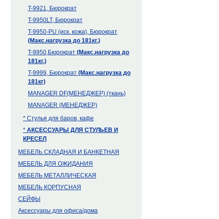
T-9921, Бюрократ
T-9950LT, Бюрократ
T-9950-PU (иск. кожа), Бюрократ
(Макс.нагрузка до 181кг.)
T-9950,Бюрократ
(Макс.нагрузка до
181кг.)
T-9999, Бюрократ
(Макс.нагрузка до
181кг)
MANAGER DF(МЕНЕДЖЕР) (ткань)
MANAGER (МЕНЕДЖЕР)
* Стулья для баров, кафе
*
АКСЕССУАРЫ ДЛЯ СТУЛЬЕВ И
КРЕСЕЛ
МЕБЕЛЬ СКЛАДНАЯ И БАНКЕТНАЯ
МЕБЕЛЬ ДЛЯ ОЖИДАНИЯ
МЕБЕЛЬ МЕТАЛЛИЧЕСКАЯ
МЕБЕЛЬ КОРПУСНАЯ
СЕЙФЫ
Аксессуары для офиса/дома