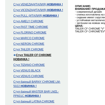
Стул VENEZIA(ИТАЛИЯ)
НОВИНКА !
ОПИСАНИЕ:
ВНИМАНИЕ! ПРОДАЖА 
Стул VICENZA(ИТАЛИЯ)
НОВИНКА !
- современный дизайн
- спинка изготовлена на
Стул PULL (ИТАЛИЯ)
НОВИНКА !
- сидение имеет скругле
- устойчивая металличе
Cтул AMELY CHROME
- заглушки на ножках м
ЦЕНА:
Стул FAST TIME CHROME
TAILER CF CHROME "V"
TAILER CF CHROME"EV"
Стул FLORINO CHROME
Стул MARCO CHROME
Стул NERON CHROME
Стул TAILER CHROME
Стул TAILER CF CHROME
НОВИНКА !
Стул TIZIANO CHROME
Стул VENUS BLACK
Стул VENUS CHROME
Стул барный BARNY CHROME LM-
5022
НОВИНКА !
Стул барный MASTER BAR LMZL-
PP601C
НОВИНКА !
Стул барный LATINA CHROME