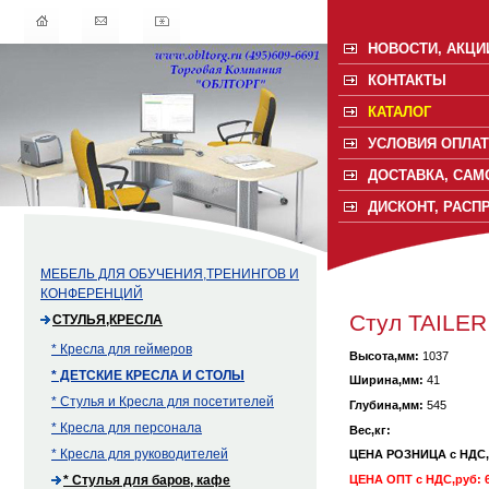
НОВОСТИ, АКЦИ
КОНТАКТЫ
КАТАЛОГ
УСЛОВИЯ ОПЛАТ
ДОСТАВКА, САМ
ДИСКОНТ, РАСП
МЕБЕЛЬ ДЛЯ ОБУЧЕНИЯ,ТРЕНИНГОВ И
КОНФЕРЕНЦИЙ
Стул TAILE
СТУЛЬЯ,КРЕСЛА
* Кресла для геймеров
Высота,мм:
1037
* ДЕТСКИЕ КРЕСЛА И СТОЛЫ
Ширина,мм:
41
* Стулья и Кресла для посетителей
Глубина,мм:
545
* Кресла для персонала
Вес,кг:
* Кресла для руководителей
ЦЕНА РОЗНИЦА с НДС
ЦЕНА ОПТ с НДС,руб: 6
* Стулья для баров, кафе