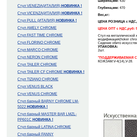
Ширина,мм:
430
Стул VENEZIA(ИТАЛИЯ)
НОВИНКА !
Глубина,мм:
470
Стул VICENZA(ИТАЛИЯ)
НОВИНКА !
Вес,кг:
Стул PULL (ИТАЛИЯ)
НОВИНКА !
ЦЕНА РОЗНИЦА с НДС
Cтул AMELY CHROME
ЦЕНА ОПТ с НДС,руб: 5
Стул FAST TIME CHROME
Стул на металлической 
модификация(hoker chro
Стул FLORINO CHROME
Сидение обито искусств
УПАКОВКА:
Стул MARCO CHROME
2шт.
Стул NERON CHROME
"ПОДДЕРЖИВАЕМАЯ С
КОЖЗАМ:V-4(14),V-28.
Стул TAILER CHROME
Стул TAILER CF CHROME
НОВИНКА !
Стул TIZIANO CHROME
Стул VENUS BLACK
Стул VENUS CHROME
Стул барный BARNY CHROME LM-
5022
НОВИНКА !
Стул барный MASTER BAR LMZL-
PP601C
НОВИНКА !
Стул барный LATINA CHROME
Стул барный FANNY