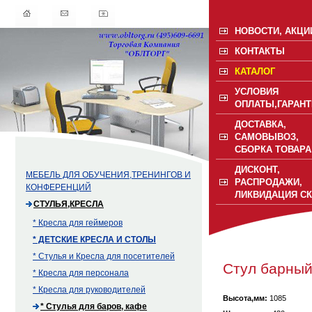
НОВОСТИ, АКЦИ
КОНТАКТЫ
КАТАЛОГ
УСЛОВИЯ
ОПЛАТЫ,ГАРАНТ
ДОСТАВКА,
САМОВЫВОЗ,
СБОРКА ТОВАРА
ДИСКОНТ,
МЕБЕЛЬ ДЛЯ ОБУЧЕНИЯ,ТРЕНИНГОВ И
РАСПРОДАЖИ,
КОНФЕРЕНЦИЙ
ЛИКВИДАЦИЯ С
СТУЛЬЯ,КРЕСЛА
* Кресла для геймеров
* ДЕТСКИЕ КРЕСЛА И СТОЛЫ
* Стулья и Кресла для посетителей
Стул барн
* Кресла для персонала
* Кресла для руководителей
Высота,мм:
1085
* Стулья для баров, кафе