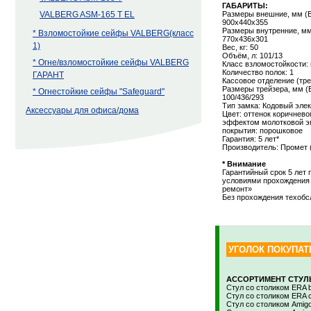
ГАБАРИТЫ:
Размеры внешние, мм (
VALBERG ASM-165 T EL
900x440x355
Размеры внутренние, мм
* Взломостойкие сейфы VALBERG(класс
770x436x301
1)
Вес, кг: 50
Объём, л: 101/13
* Огне/взломостойкие сейфы VALBERG
Класс взломостойкости: 
Количество полок: 1
ГАРАНТ
Кассовое отделение (тре
Размеры трейзера, мм (
* Огнестойкие сейфы "Safeguard"
100/436/293
Тип замка: Кодовый эле
Аксессуары для офиса/дома
Цвет: оттенок коричнево
эффектом молотковой э
покрытия: порошковое
Гарантия: 5 лет*
Производитель: Промет 
* Внимание
Гарантийный срок 5 лет
условиями прохождения 
ремонт»
Без прохождения техобсл
УГОЛОК ПОКУПАТ
АССОРТИМЕНТ СТУЛЬ
Стул со столиком ERA b
Стул со столиком ERA 
Стул со столиком Amigo