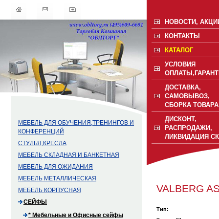
НОВОСТИ, АКЦИ
КОНТАКТЫ
КАТАЛОГ
УСЛОВИЯ
ОПЛАТЫ,ГАРАНТ
ДОСТАВКА,
САМОВЫВОЗ,
СБОРКА ТОВАРА
ДИСКОНТ,
МЕБЕЛЬ ДЛЯ ОБУЧЕНИЯ,ТРЕНИНГОВ И
РАСПРОДАЖИ,
КОНФЕРЕНЦИЙ
ЛИКВИДАЦИЯ С
СТУЛЬЯ,КРЕСЛА
МЕБЕЛЬ СКЛАДНАЯ И БАНКЕТНАЯ
МЕБЕЛЬ ДЛЯ ОЖИДАНИЯ
МЕБЕЛЬ МЕТАЛЛИЧЕСКАЯ
VALBERG AS
МЕБЕЛЬ КОРПУСНАЯ
СЕЙФЫ
Тип:
* Мебельные и Офисные сейфы