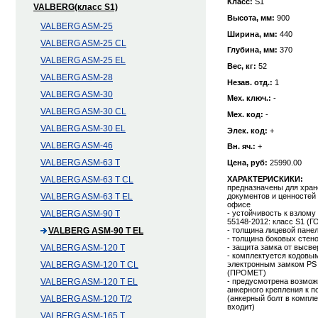
Класс:
S1
VALBERG(класс S1)
Высота, мм:
900
VALBERG ASM-25
Ширина, мм:
440
VALBERG ASM-25 CL
Глубина, мм:
370
VALBERG ASM-25 EL
Вес, кг:
52
VALBERG ASM-28
Незав. отд.:
1
VALBERG ASM-30
Мех. ключ.:
-
VALBERG ASM-30 CL
Мех. код:
-
VALBERG ASM-30 EL
Элек. код:
+
VALBERG ASM-46
Вн. яч.:
+
VALBERG ASM-63 T
Цена, руб:
25990.00
ХАРАКТЕРИСКИКИ:
VALBERG ASM-63 T CL
предназначены для хран
документов и ценностей 
VALBERG ASM-63 T EL
офисе
- устойчивость к взлому
VALBERG ASM-90 T
55148-2012: класс S1 (Г
- толщина лицевой панел
VALBERG ASM-90 T EL
- толщина боковых стено
- защита замка от высв
VALBERG ASM-120 T
- комплектуется кодовы
электронным замком PS
VALBERG ASM-120 T CL
(ПРОМЕТ)
- предусмотрена возмож
VALBERG ASM-120 T EL
анкерного крепления к п
(анкерный болт в компле
VALBERG ASM-120 T/2
входит)
VALBERG ASM-165 T