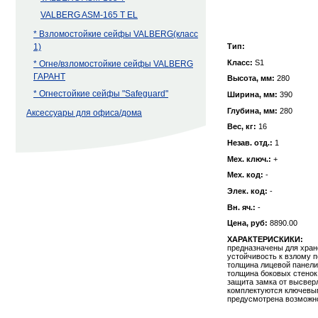
VALBERG ASM-165 T EL
* Взломостойкие сейфы VALBERG(класс
1)
Тип:
Класс:
S1
* Огне/взломостойкие сейфы VALBERG
ГАРАНТ
Высота, мм:
280
* Огнестойкие сейфы "Safeguard"
Ширина, мм:
390
Глубина, мм:
280
Аксессуары для офиса/дома
Вес, кг:
16
Незав. отд.:
1
Мех. ключ.:
+
Мех. код:
-
Элек. код:
-
Вн. яч.:
-
Цена, руб:
8890.00
ХАРАКТЕРИСКИКИ:
предназначены для хран
устойчивость к взлому п
толщина лицевой панели
толщина боковых стенок
защита замка от высвер
комплектуются ключев
предусмотрена возможнос