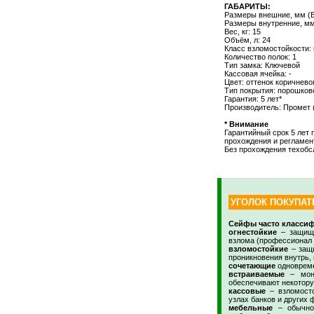
ГАБАРИТЫ:
Размеры внешние, мм (
Размеры внутренние, мм
Вес, кг: 15
Объём, л: 24
Класс взломостойкости: 
Количество полок: 1
Тип замка: Ключевой
Кассовая ячейка: -
Цвет: оттенок коричнев
Тип покрытия: порошков
Гарантия: 5 лет*
Производитель: Промет 
* Внимание
Гарантийный срок 5 лет
прохождения и регламен
Без прохождения техобсл
УГОЛОК ПОКУПАТ
Сейфы часто классиф
огнестойкие
– защища
взлома (профессионал 
взломостойкие
– защи
проникновения внутрь,
сочетающие
одновреме
встраиваемые
– монт
обеспечивают некотору
кассовые
– взломосто
узлах банков и других
мебельные
– обычно 