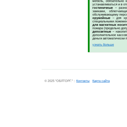
мебель, обязательно к
устанавливаться и в о
гостиничные
– разно
замками, облегчающ
обслуживающему персо
оружейные
– для хра
специальными ложемент
для магнитных носит
пожара (предельно доп
депозитные
– накопит
дополнительное кассов
деньги автоматически 
узнать больше
© 2025 "ОБЛТОРГ." ::
Контакты
Карта сайта