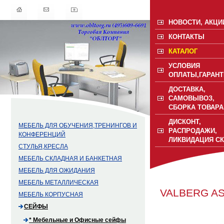
НОВОСТИ, АКЦИ
КОНТАКТЫ
КАТАЛОГ
УСЛОВИЯ
ОПЛАТЫ,ГАРАНТ
ДОСТАВКА,
САМОВЫВОЗ,
СБОРКА ТОВАРА
ДИСКОНТ,
МЕБЕЛЬ ДЛЯ ОБУЧЕНИЯ,ТРЕНИНГОВ И
РАСПРОДАЖИ,
КОНФЕРЕНЦИЙ
ЛИКВИДАЦИЯ С
СТУЛЬЯ,КРЕСЛА
МЕБЕЛЬ СКЛАДНАЯ И БАНКЕТНАЯ
МЕБЕЛЬ ДЛЯ ОЖИДАНИЯ
МЕБЕЛЬ МЕТАЛЛИЧЕСКАЯ
VALBERG AS
МЕБЕЛЬ КОРПУСНАЯ
СЕЙФЫ
* Мебельные и Офисные сейфы