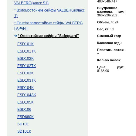
488х348х417
VALBERG(класс S1)
Внутренние
* Взломостойкие сейфы VALBERG(класс
размеры, мм:
366х226х262
1)
Объём, л:
24
* Огне/взломостойкие сейфы VALBERG
ГАРАНТ
Вес, кг:
52
* Огнестойкие сейфы "Safeguard"
Сменный код:
Кассовое отд.:
ESD101K
Пластик. лоток:
ESD101ТK
+
ESD102K
Кол-во полок:
ESD102TK
Цена, руб:
8138.00
ESD103K
ESD103TK
ESD104K
ESD104АK
ESD105К
ESD106
ESD680K
SD101
SD101К