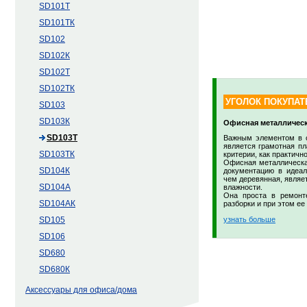
SD101Т
SD101ТК
SD102
SD102К
SD102Т
SD102ТК
УГОЛОК ПОКУПАТ
SD103
SD103К
Офисная металлическ
SD103Т
Важным элементом в с
является грамотная пл
SD103ТК
критерии, как практичн
Офисная металлическая
SD104К
документацию в идеал
чем деревянная, являет
SD104А
влажности.
Она проста в ремонт
SD104АК
разборки и при этом ее
узнать больше
SD105
SD106
SD680
SD680К
Аксессуары для офиса/дома