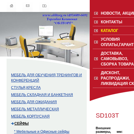
НОВОСТИ, АКЦИ
КОНТАКТЫ
КАТАЛОГ
УСЛОВИЯ
ОПЛАТЫ,ГАРАНТ
ДОСТАВКА,
САМОВЫВОЗ,
СБОРКА ТОВАРА
ДИСКОНТ,
МЕБЕЛЬ ДЛЯ ОБУЧЕНИЯ,ТРЕНИНГОВ И
РАСПРОДАЖИ,
КОНФЕРЕНЦИЙ
ЛИКВИДАЦИЯ С
СТУЛЬЯ,КРЕСЛА
МЕБЕЛЬ СКЛАДНАЯ И БАНКЕТНАЯ
МЕБЕЛЬ ДЛЯ ОЖИДАНИЯ
МЕБЕЛЬ МЕТАЛЛИЧЕСКАЯ
SD103Т
МЕБЕЛЬ КОРПУСНАЯ
СЕЙФЫ
Внешние
* Мебельные и Офисные сейфы
размеры, мм: