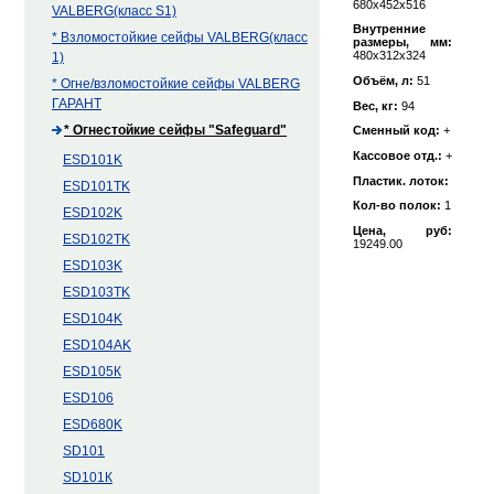
680х452х516
VALBERG(класс S1)
Внутренние
* Взломостойкие сейфы VALBERG(класс
размеры, мм:
480х312х324
1)
Объём, л:
51
* Огне/взломостойкие сейфы VALBERG
ГАРАНТ
Вес, кг:
94
* Огнестойкие сейфы "Safeguard"
Сменный код:
+
Кассовое отд.:
+
ESD101K
Пластик. лоток:
ESD101ТK
Кол-во полок:
1
ESD102K
Цена, руб:
ESD102TK
19249.00
ESD103K
ESD103TK
ESD104K
ESD104АK
ESD105К
ESD106
ESD680K
SD101
SD101К