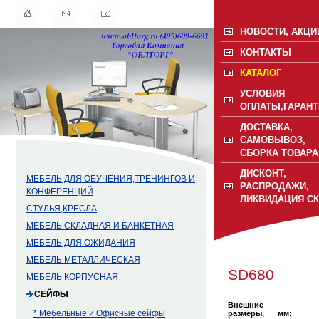
НОВОСТИ, АКЦИ
КОНТАКТЫ
КАТАЛОГ
УСЛОВИЯ
ОПЛАТЫ,ГАРАНТ
ДОСТАВКА,
САМОВЫВОЗ,
СБОРКА ТОВАРА
ДИСКОНТ,
МЕБЕЛЬ ДЛЯ ОБУЧЕНИЯ,ТРЕНИНГОВ И
РАСПРОДАЖИ,
КОНФЕРЕНЦИЙ
ЛИКВИДАЦИЯ С
СТУЛЬЯ,КРЕСЛА
МЕБЕЛЬ СКЛАДНАЯ И БАНКЕТНАЯ
МЕБЕЛЬ ДЛЯ ОЖИДАНИЯ
МЕБЕЛЬ МЕТАЛЛИЧЕСКАЯ
SD680
МЕБЕЛЬ КОРПУСНАЯ
СЕЙФЫ
Внешние
* Мебельные и Офисные сейфы
размеры, мм: