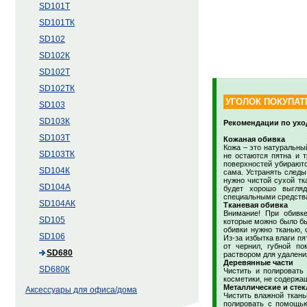
SD101Т
SD101ТК
SD102
SD102К
SD102Т
SD102ТК
УГОЛОК ПОКУПАТ
SD103
SD103К
Рекомендации по ухо
SD103Т
Кожаная обивка
Кожа – это натуральны
SD103ТК
не остаются пятна и 
поверхностей убираютс
SD104К
сама. Устранять следы
нужно чистой сухой тк
SD104А
будет хорошо выгля
специальными средства
SD104АК
Тканевая обивка
Внимание! При обивк
SD105
которые можно было бы
обивки нужно тканью, 
SD106
Из-за избытка влаги пя
от чернил, губной по
SD680
раствором для удаления
Деревянные части
SD680К
Чистить и полировать
косметики, не содержа
Металлические и стек
Аксессуары для офиса/дома
Чистить влажной ткан
полировать с помощью